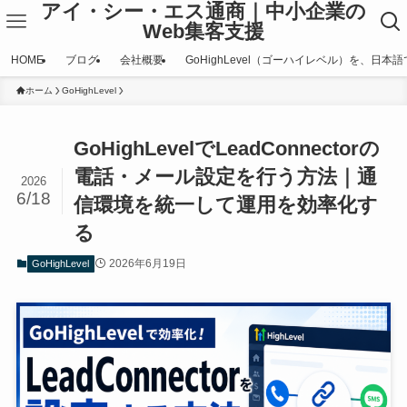
アイ・シー・エス通商｜中小企業の
Web集客支援
HOME
ブログ
会社概要
GoHighLevel（ゴーハイレベル）を、日本
ホーム
GoHighLevel
GoHighLevelでLeadConnectorの
電話・メール設定を行う方法｜通
2026
6/18
信環境を統一して運用を効率化す
る
2026年6月19日
GoHighLevel