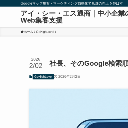
Googleマップ集客・マーケティング自動化で店舗の売上を伸ばす
アイ・シー・エス通商｜中小企業
Web集客支援
ホーム
GoHighLevel
2026
社長、そのGoogle
2/02
2026年2月2日
GoHighLevel